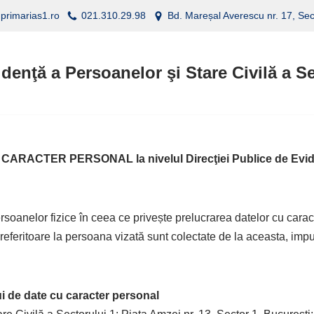
@primarias1.ro
021.310.29.98
Bd. Mareșal Averescu nr. 17, Sec
idenţă a Persoanelor şi Stare Civilă a S
TER PERSONAL la nivelul Direcţiei Publice de Evidenţă 
anelor fizice în ceea ce privește prelucrarea datelor cu caracte
referitoare la persoana vizată sunt colectate de la aceasta, impun
ui de date cu caracter personal