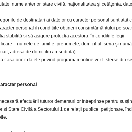
itate, nume anterior, stare civilă, naţionalitatea şi cetăţenia, date
tegoriile de destinatari ai datelor cu caracter personal sunt atât 
 caracter personal în condițiile obținerii consimțământului persoan
 stabilită și să asigure protecția acestora, în condițiile legii.
ntificare – numele de familie, prenumele, domiciliul, seria şi numă
ail, adresă de domiciliu / reședință).
a căsătoriei: datele privind programări online vor fi șterse din 
caracter personal
sară efectuării tuturor demersurilor întreprinse pentru susținer
 Stare Civilă a Sectorului 1 de relații publice, petiționare, îndep
ile.