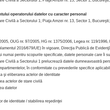
e Civilă a Sectorului 1; Piaţa Amzei nr. 13, Sector 1, Bucureşti;
ntului operatorului datelor cu caracter personal
e Civilă a Sectorului 1; Piaţa Amzei nr. 13, Sector 1, Bucureşti;
4/2005, OUG nr. 97/2005, HG nr. 1375/2006, Legea nr. 119/1996, 
amentul 2016/679/UE) în vigoare, Direcţia Publică de Evidenţă 
și numai pentru scopurile specificate, datele personale care îi su
are Civilă a Sectorului 1 prelucrează datele dumneavoastră per
ompartimentelor, în conformitate cu prevederile specifice aplicabil
a şi eliberarea actelor de identitate
rea actelor de stare civilă
rea datelor
r de identitate / stabilirea reşedinţei