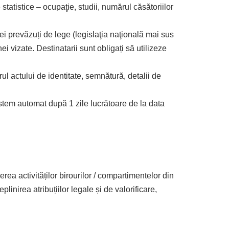
 statistice – ocupaţie, studii, numărul căsătoriilor
cei prevăzuți de lege (legislaţia naţională mai sus
ei vizate. Destinatarii sunt obligați să utilizeze
rul actului de identitate, semnătură, detalii de
sistem automat după 1 zile lucrătoare de la data
ea activităților birourilor / compartimentelor din
linirea atribuțiilor legale și de valorificare,