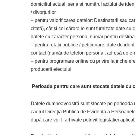
domiciliul actual, seria şi numărul actului de ident
/ divorţurilor.
– pentru valorificarea datelor: Destinatarii sau ca
citată), cât și cei cărora le sunt furnizate date cu
datele cu caracter personal numai pentru destinația
– pentru relații publice / petiționare: date de ide
contact (număr de telefon personal, adresă de e-m
– pentru programare online cu privire la încheiere
producerii efectului.
Perioada pentru care sunt stocate datele cu 
Datele dumneavoastră sunt stocate pe perioada nece
cadrul Direcţia Publică de Evidenţă a Persoanelor şi
după care vor fi arhivate potrivit legislației aplicab