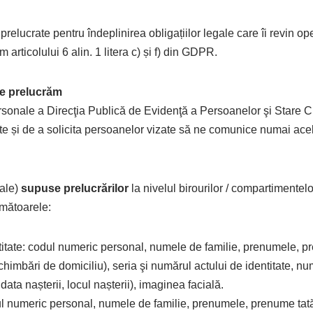
elucrate pentru îndeplinirea obligațiilor legale care îi revin op
articolului 6 alin. 1 litera c) și f) din GDPR.
le prelucrăm
personale a Direcţia Publică de Evidenţă a Persoanelor şi Stare C
e și de a solicita persoanelor vizate să ne comunice numai acel
tale)
supuse prelucrărilor
la nivelul birourilor / compartimentel
rmătoarele:
ntitate: codul numeric personal, numele de familie, prenumele, 
schimbări de domiciliu), seria şi numărul actului de identitate, nume 
ata nașterii, locul nașterii), imaginea facială.
odul numeric personal, numele de familie, prenumele, prenume tat