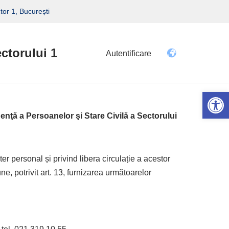
tor 1, București
ectorului 1
Autentificare
Deschide ba
a Persoanelor şi Stare Civilă a Sectorului
r personal și privind libera circulație a acestor
e, potrivit art. 13, furnizarea următoarelor