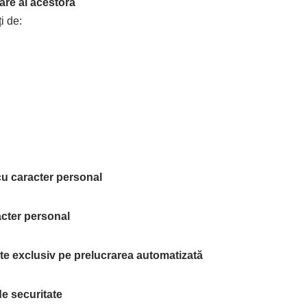
are al acestora
i de:
 cu caracter personal
racter personal
ate exclusiv pe prelucrarea automatizată
de securitate