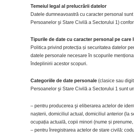
Temeiul legal al prelucrării datelor
Datele dumneavoastră cu caracter personal sunt pr
Persoanelor şi Stare Civilă a Sectorului 1) conform 
Tipurile de date cu caracter personal pe care 
Politica privind protecția și securitatea datelor 
datele personale necesare în scopurile menționat
îndeplinirii acestor scopuri.
Categoriile de date personale
(clasice sau digi
Persoanelor şi Stare Civilă a Sectorului 1 sunt u
– pentru producerea şi eliberarea actelor de ide
nașterii, domiciliul actual, domiciliul anterior (la 
ocupația actuală, copii minori (nume și prenume, d
– pentru înregistrarea actelor de stare civilă: c