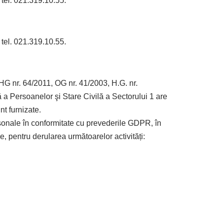
 tel. 021.319.10.55.
 tel. 021.319.10.55.
HG nr. 64/2011, OG nr. 41/2003, H.G. nr.
a Persoanelor şi Stare Civilă a Sectorului 1 are
nt furnizate.
sonale în conformitate cu prevederile GDPR, în
e, pentru derularea următoarelor activități: