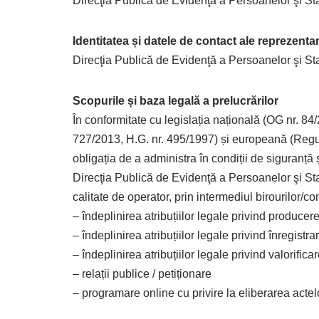
Direcţia Publică de Evidenţă a Persoanelor şi Star
Identitatea și datele de contact ale reprezenta
Direcţia Publică de Evidenţă a Persoanelor şi Star
Scopurile și baza legală a prelucrărilor
În conformitate cu legislația națională (OG nr. 8
727/2013, H.G. nr. 495/1997) și europeană (Regul
obligația de a administra în condiții de siguranță 
Direcţia Publică de Evidenţă a Persoanelor şi St
calitate de operator, prin intermediul birourilor/c
– îndeplinirea atribuțiilor legale privind producere
– îndeplinirea atribuțiilor legale privind înregistra
– îndeplinirea atribuțiilor legale privind valorifica
– relații publice / petiționare
– programare online cu privire la eliberarea actelo